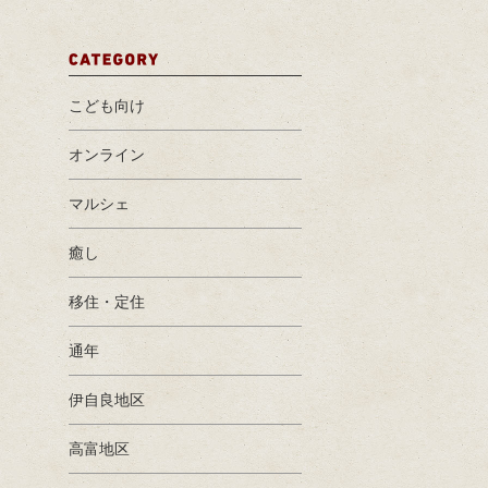
こども向け
オンライン
マルシェ
癒し
移住・定住
通年
伊自良地区
高富地区