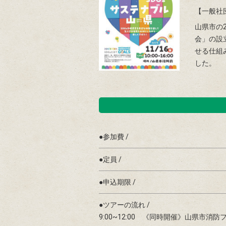
【一般社
山県市の
会」の設
せる仕組
した。
●参加費 /
●定員 /
●申込期限 /
●ツアーの流れ /
9:00~12:00 《同時開催》山県市消防