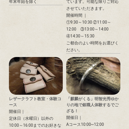
年末年始を除く
ています。​可能な限りご対応
させていただきます。
開催時間 ｜
①9:30～10:30 ②11:00～
12:00 ③13:00～14:00
④14:30～15:30
ご都合のよい時間をお選びく
ださい。
レザークラフト教室・体験コ
「麒麟がくる」明智光秀ゆか
ース
りの地で銀職人体験するでご
ざる！
開催日｜
開催日｜
定休日（水曜日）以外の
Aコース10:00~12:00
10:00～16:00までのお好きな