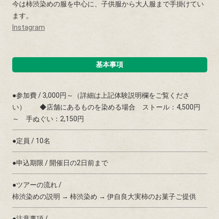
今は柿渋染めの服を中心に、子供服から大人服まで手掛けてい
ます。
Instagram
基本事項
●参加費 / 3,000円～（詳細は上記体験説明欄をご覧くださ
い） ◆店舗にあるものを染める場合 ストール：4,500円
～ 手ぬぐい：2,150円
●定員 / 10名
●申込期限 / 開催日の2日前まで
●ツアーの流れ /
柿渋染めの説明 → 柿渋染め → 伊自良大実柿のお菓子ご提供
●注意事項 /