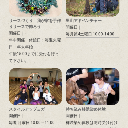
リースづくり 我が家を手作
里山アドベンチャー
りリースで飾ろう
開催日｜
開催日｜
毎月第4土曜日 10:00-14:00
年中開催 休館日：毎週火曜
日 年末年始
午後15:00までに受付を行っ
て下さい。
スタイルアップヨガ
持ち込み柿渋染め体験
開催日｜
開催日｜
毎週 月曜日 10:00～11:00
柿渋染め体験は随時受け付け