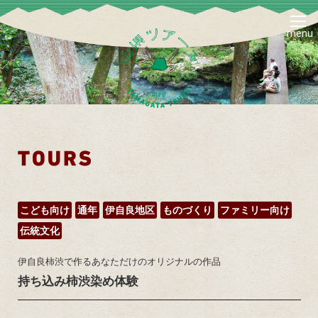
menu
こども向け
通年
伊自良地区
ものづくり
ファミリー向け
伝統文化
伊自良柿渋で作るあなただけのオリジナルの作品
持ち込み柿渋染め体験