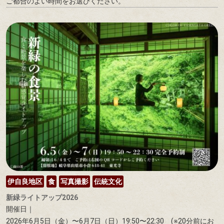
ご都合のよい時間をお選びください。
伊自良地区
食
写真撮影
伝統文化
新緑ライトアップ2026
開催日｜
2026年6月5日（金）〜6月7日（日）19:50〜22:30 (※20分前にお