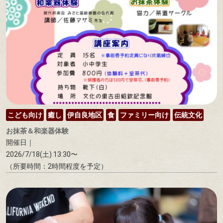
こども向け
癒し
伊自良地区
食
ファミリー向け
伝統文化
お抹茶＆和楽器体験
開催日｜
2026/7/18(土) 13:30〜
（所要時間：2時間程度を予定）