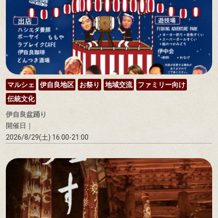
マルシェ
伊自良地区
お祭り
地域交流
ファミリー向け
伝統文化
伊自良盆踊り
開催日｜
2026/8/29(土) 16:00-21:00