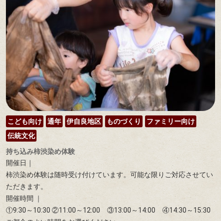
こども向け
通年
伊自良地区
ものづくり
ファミリー向け
伝統文化
持ち込み柿渋染め体験
開催日｜
柿渋染め体験は随時受け付けています。​可能な限りご対応させてい
ただきます。
開催時間 ｜
①9:30～10:30 ②11:00～12:00 ③13:00～14:00 ④14:30～15:30