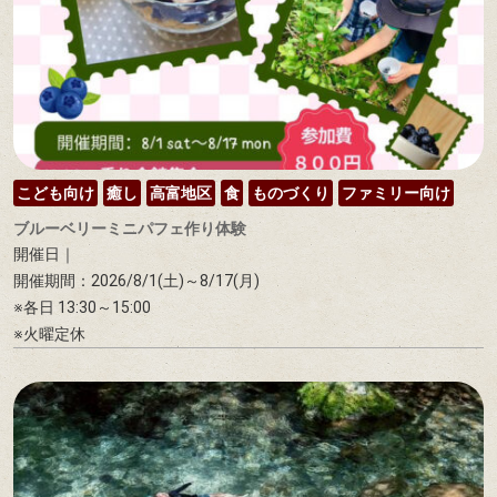
こども向け
癒し
高富地区
食
ものづくり
ファミリー向け
ブルーベリーミニパフェ作り体験
開催日｜
開催期間：2026/8/1(土)～8/17(月)
※各日 13:30～15:00
※火曜定休