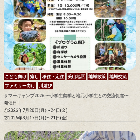
こども向け
癒し
移住・定住
美山地区
地域散策
地域交流
ファミリー向け
川遊び
サマーキャンプ2026 〜小学生留学と地元小学生との交流促進〜
開催日｜
①2026年7月20日(月)〜24日(金)
②2026年8月17日(月)〜21日(金)