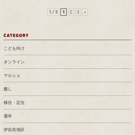
1 / 3
1
2
3
»
こども向け
オンライン
マルシェ
癒し
移住・定住
通年
伊自良地区