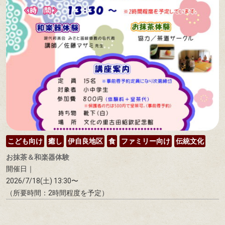
こども向け
癒し
伊自良地区
食
ファミリー向け
伝統文化
お抹茶＆和楽器体験
開催日｜
2026/7/18(土) 13:30〜
（所要時間：2時間程度を予定）